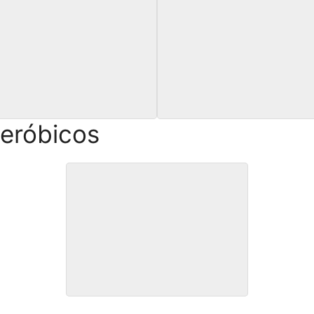
CURSO de HACER el PINO
Curso de cuerda floja
aeróbicos
CURSO de BURPEES