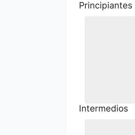
Principiantes
CURSO de FLE
Las flexiones son el e
empuje más básico de
calistenia. Veremos cóm
una técnica correcta, la
para llegar a dominar est
todavía no eres capaz 
Intermedios