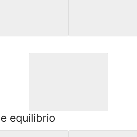
RSO de FLEXIONES en PICA
CURSO de FONDOS PIN
CURSO de SUBIR la CUERDA
e equilibrio