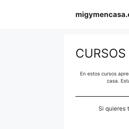
Saltar
al
migymencasa
contenido
CURSOS
En estos cursos apre
casa. Est
Si quieres