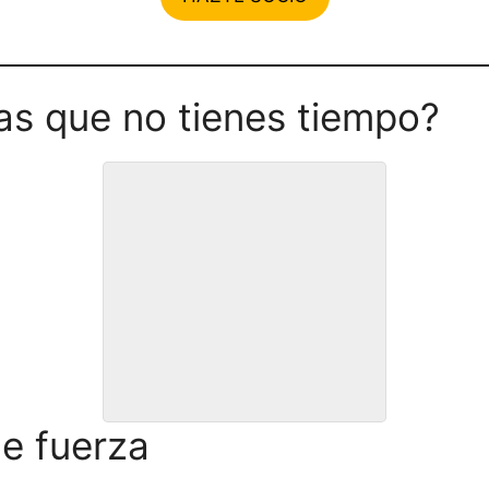
as que no tienes tiempo?
ORGANIZACIÓN del TIEMPO
Aprende a encontrar el mejor hueco
para entrenar dentro de tu agenda o
a crearlo.
de fuerza