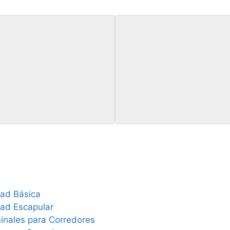
URSO de COMBA BÁSICO
CURSO de COMBA
INTERMEDIO
dad Básica
dad Escapular
nales para Corredores