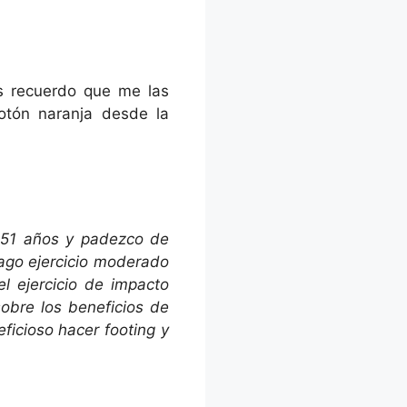
teclas
de
flecha
arriba/abajo
s recuerdo que me las
para
otón naranja desde la
aumentar
o
disminuir
el
volumen.
o 51 años y padezco de
ago ejercicio moderado
l ejercicio de impacto
sobre los beneficios de
ficioso hacer footing y