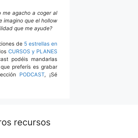
o me agacho a coger al
e imagino que el hollow
vilidad que me ayude?
aciones de
5 estrellas en
 los
CURSOS y PLANES
cast podéis mandarlas
 que preferís es grabar
sección
PODCAST
, ¡Sé
ros recursos