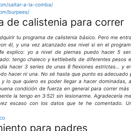
com/
saltar-a-la-comba/
com/
burpees/
 de calistenia para correr
quirir tu programa de calistenia básico. Pero me entr
con él, y una vez alcanzado ese nivel si en el progr
e explico: yo a nivel de piernas puedo hacer 5 ser
rado: tengo chaleco y kettlebells de diferentes pesos 
a hacer 3 series de unas 8 flexiones estrictas… y en
o hacer ni una. No sé hasta que punto es adecuado 
 y lo que quiero es poder llegar a hacer dominadas,
buena condición de fuerza en general para correr más 
nte la tengo en 3:52) sin lesionarme. Agradecería me 
 vez escaso con los datos que te he comentado. U
ico
miento para padres