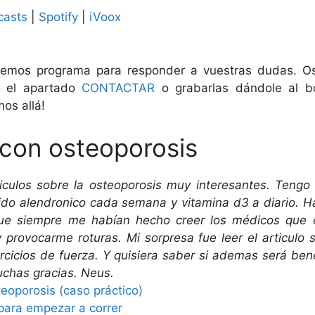
casts
|
Spotify
|
iVoox
emos programa para responder a vuestras dudas. O
 el apartado
CONTACTAR
o grabarlas dándole al b
mos allá!
 con osteoporosis
ticulos sobre la osteoporosis muy interesantes. Teng
ido alendronico cada semana y vitamina d3 a diario. H
ue siempre me habían hecho creer los médicos que e
 y provocarme roturas. Mi sorpresa fue leer el articulo 
ercicios de fuerza. Y quisiera saber si ademas será bene
Muchas gracias. Neus.
teoporosis (caso práctico)
para empezar a correr