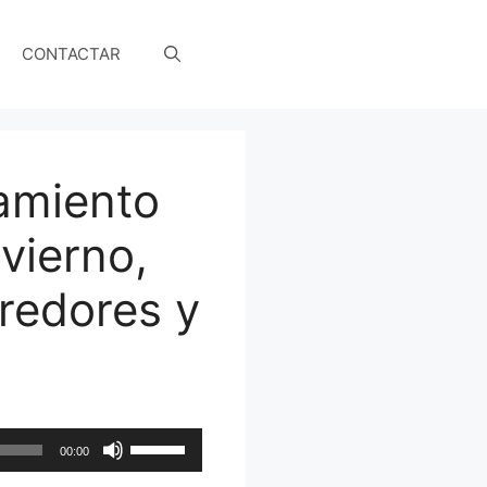
CONTACTAR
namiento
vierno,
redores y
Utiliza
00:00
las