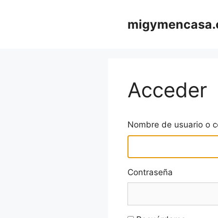
Saltar
al
migymencasa
contenido
Acceder
Nombre de usuario o co
Contraseña