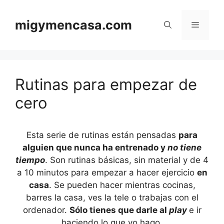
Saltar
al
migymencasa.com
Menú
contenido
Rutinas para empezar de
cero
Esta serie de rutinas están pensadas
para
alguien que nunca ha entrenado y
no tiene
tiempo
. Son rutinas básicas, sin material y de 4
a 10 minutos para empezar a hacer ejercicio
en
casa
. Se pueden hacer mientras cocinas,
barres la casa, ves la tele o trabajas con el
ordenador.
Sólo tienes que darle al
play
e ir
haciendo lo que yo hago.