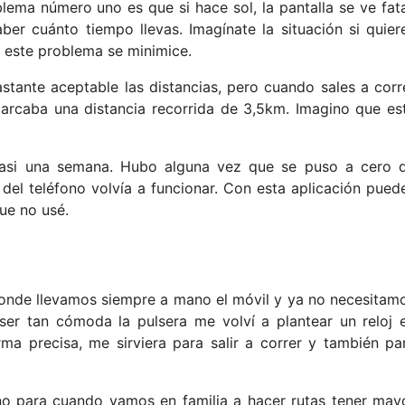
lema número uno es que si hace sol, la pantalla se ve fata
er cuánto tiempo llevas. Imagínate la situación si quier
 este problema se minimice.
tante aceptable las distancias, pero cuando sales a corr
arcaba una distancia recorrida de 3,5km. Imagino que es
 casi una semana. Hubo alguna vez que se puso a cero 
 del teléfono volvía a funcionar. Con esta aplicación pued
ue no usé.
 donde llevamos siempre a mano el móvil y ya no necesitam
 ser tan cómoda la pulsera me volví a plantear un reloj 
a precisa, me sirviera para salir a correr y también pa
ino para cuando vamos en familia a hacer rutas tener may