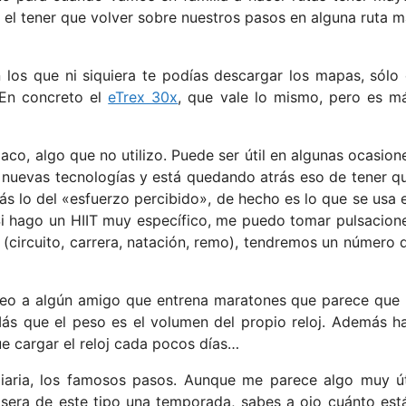
el tener que volver sobre nuestros pasos en alguna ruta m
n los que ni siquiera te podías descargar los mapas, sólo 
 En concreto el
eTrex 30x
, que vale lo mismo, pero es m
aco, algo que no utilizo. Puede ser útil en algunas ocasion
y nuevas tecnologías y está quedando atrás eso de tener q
s lo del «esfuerzo percibido», de hecho es lo que se usa 
 Si hago un HIIT muy específico, me puedo tomar pulsacion
o (circuito, carrera, natación, remo), tendremos un número 
 Veo a algún amigo que entrena maratones que parece que 
Más que el peso es el volumen del propio reloj. Además h
e cargar el reloj cada pocos días…
diaria, los famosos pasos. Aunque me parece algo muy út
lsera de este tipo una temporada, sabes a ojo cuánto est