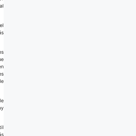
al
el
ás
es
ue
en
es
de
le
ay
il
ás