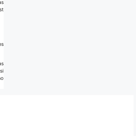
as
st
es
as
si
no