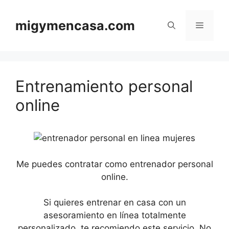
Saltar
al
migymencasa.com
Menú
contenido
Entrenamiento personal
online
Me puedes contratar como entrenador personal
online.
Si quieres entrenar en casa con un
asesoramiento en línea totalmente
personalizado, te recomiendo este servicio. No