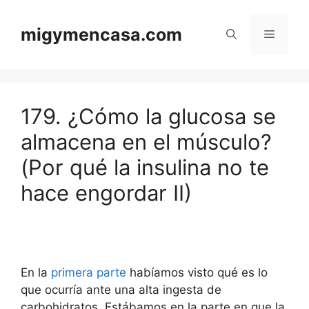
Saltar
al
migymencasa.com
Menú
contenido
179. ¿Cómo la glucosa se
almacena en el músculo?
(Por qué la insulina no te
hace engordar II)
En la
primera parte
habíamos visto qué es lo
que ocurría ante una alta ingesta de
carbohidratos. Estábamos en la parte en que la