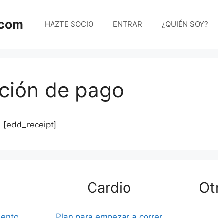
.com
HAZTE SOCIO
ENTRAR
¿QUIÉN SOY?
ción de pago
! [edd_receipt]
Cardio
Ot
iento
Plan para empezar a correr