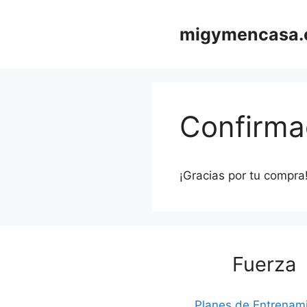
Saltar
al
migymencasa
contenido
Confirma
¡Gracias por tu compra
Fuerza
Planes de Entrenam