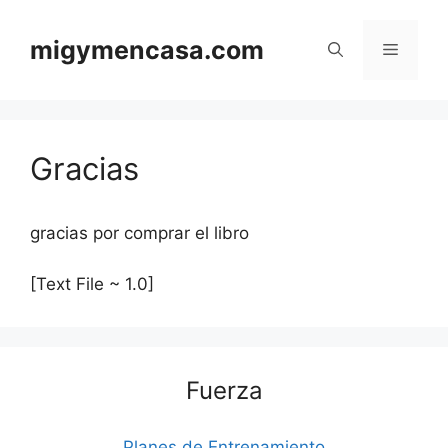
Saltar
al
migymencasa.com
Menú
contenido
Gracias
gracias por comprar el libro
[Text File ~ 1.0]
Fuerza
Planes de Entrenamiento