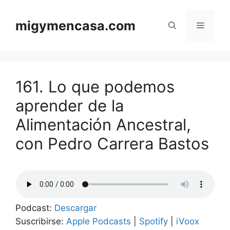
Saltar
al
migymencasa.com
Menú
contenido
161. Lo que podemos
aprender de la
Alimentación Ancestral,
con Pedro Carrera Bastos
Podcast:
Descargar
Suscribirse:
Apple Podcasts
|
Spotify
|
iVoox