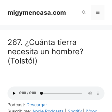
Saltar
al
migymencasa.com
Menú
contenido
267. ¿Cuánta tierra
necesita un hombre?
(Tolstói)
Podcast:
Descargar
Suscribirse:
Apple Podcasts
|
Spotify
|
iVoox