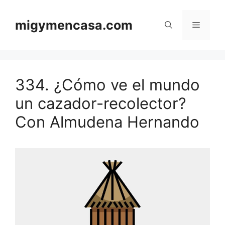
Saltar
al
migymencasa.com
Menú
contenido
334. ¿Cómo ve el mundo
un cazador-recolector?
Con Almudena Hernando