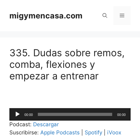
Saltar
al
migymencasa.com
Menú
contenido
335. Dudas sobre remos,
comba, flexiones y
empezar a entrenar
Reproductor
00:00
00:00
de
Podcast:
Descargar
audio
Suscribirse:
Apple Podcasts
|
Spotify
|
iVoox