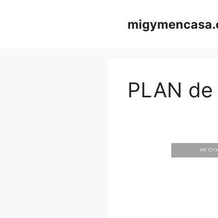
Saltar
al
migymencasa
contenido
PLAN de