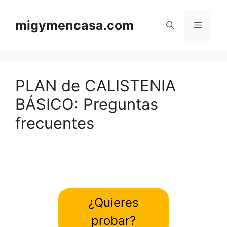
Saltar
al
migymencasa.com
Menú
contenido
PLAN de CALISTENIA
BÁSICO: Preguntas
frecuentes
¿Quieres
probar?