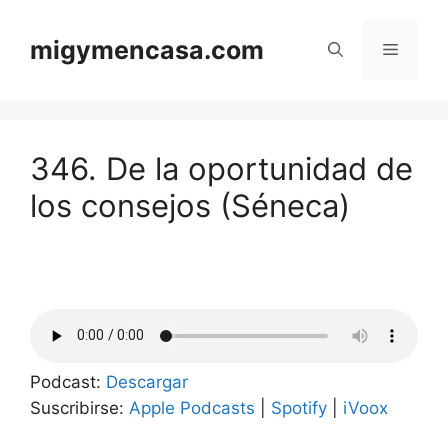
Saltar
al
migymencasa.com
Menú
contenido
346. De la oportunidad de
los consejos (Séneca)
Podcast:
Descargar
Suscribirse:
Apple Podcasts
|
Spotify
|
iVoox