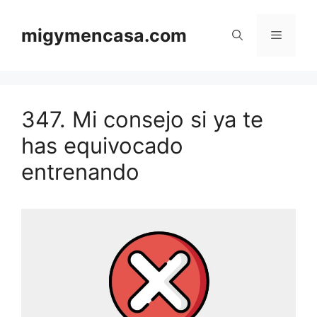
Saltar
al
migymencasa.com
Menú
contenido
347. Mi consejo si ya te
has equivocado
entrenando