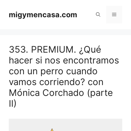
Saltar
al
migymencasa.com
Menú
contenido
353. PREMIUM. ¿Qué
hacer si nos encontramos
con un perro cuando
vamos corriendo? con
Mónica Corchado (parte
II)