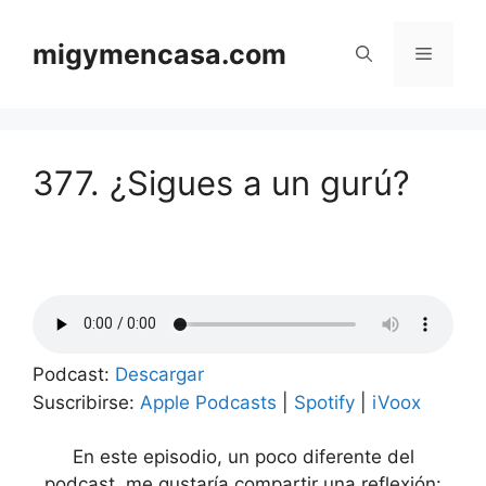
Saltar
al
migymencasa.com
Menú
contenido
377. ¿Sigues a un gurú?
Podcast:
Descargar
Suscribirse:
Apple Podcasts
|
Spotify
|
iVoox
En este episodio, un poco diferente del
podcast, me gustaría compartir una reflexión: