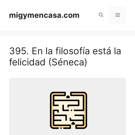
Saltar
al
migymencasa.com
Menú
contenido
395. En la filosofía está la
felicidad (Séneca)