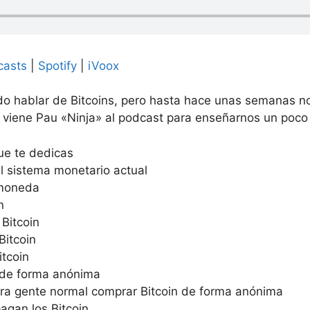
casts
|
Spotify
|
iVoox
o hablar de Bitcoins, pero hasta hace unas semanas n
 viene Pau «Ninja» al podcast para enseñarnos un poco
ue te dedicas
l sistema monetario actual
omoneda
n
Bitcoin
Bitcoin
tcoin
 de forma anónima
ara gente normal comprar Bitcoin de forma anónima
agan los Bitcoin