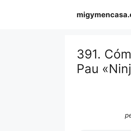
Saltar
al
migymencasa
contenido
391. Cómo
Pau «Nin
pe