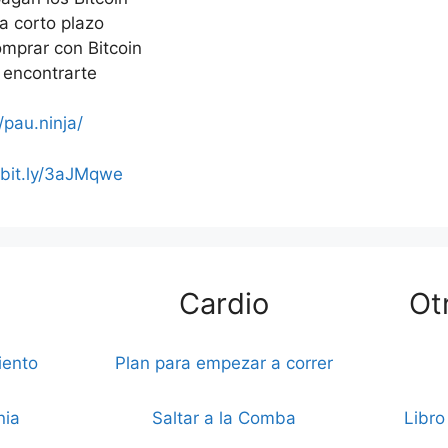
 a corto plazo
prar con Bitcoin
encontrarte
/pau.ninja/
/bit.ly/3aJMqwe
Cardio
Ot
iento
Plan para empezar a correr
nia
Saltar a la Comba
Libro