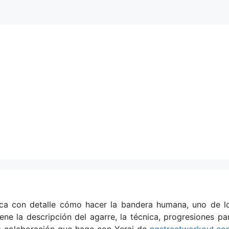
plica con detalle cómo hacer la bandera humana, uno de l
iene la descripción del agarre, la técnica, progresiones pa
una colaboración que hago con Yerai de
ngstreetworkout.co