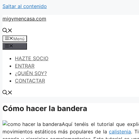
Saltar al contenido
migymencasa.com
Menú
Menú
HAZTE SOCIO
ENTRAR
¿QUIÉN SOY?
CONTACTAR
Cómo hacer la bandera
Aquí tenéis el tutorial que ex
movimientos estáticos más populares de la
calistenia
. T
sacarla y ejercicios complementarios. Este tutorial es 