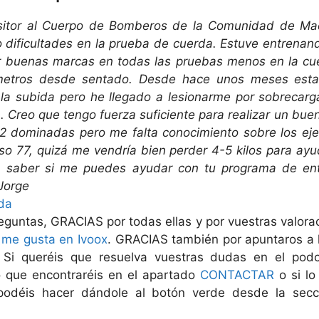
sitor al Cuerpo de Bomberos de la Comunidad de Mad
 dificultades en la prueba de cuerda. Estuve entrena
r buenas marcas en todas las pruebas menos en la cue
 metros desde sentado. Desde hace unos meses est
la subida pero he llegado a lesionarme por sobrecarg
da. Creo que tengo fuerza suficiente para realizar un bu
 dominadas pero me falta conocimiento sobre los ej
so 77, quizá me vendría bien perder 4-5 kilos para ay
a saber si me puedes ayudar con tu programa de ent
Jorge
rda
eguntas, GRACIAS por todas ellas y por vuestras valor
y
me gusta en Ivoox
. GRACIAS también por apuntaros a
 Si queréis que resuelva vuestras dudas en el pod
io que encontraréis en el apartado
CONTACTAR
o si lo
 podéis hacer dándole al botón verde desde la sec