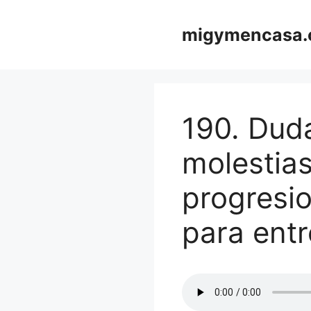
Saltar
al
migymencasa
contenido
190. Dud
molestias
progresio
para entr