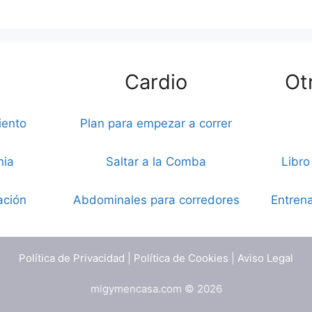
Cardio
Ot
iento
Plan para empezar a correr
nia
Saltar a la Comba
Libro
ación
Abdominales para corredores
Entrena
Política de Privacidad
|
Política de Cookies
|
Aviso Legal
migymencasa.com © 2026