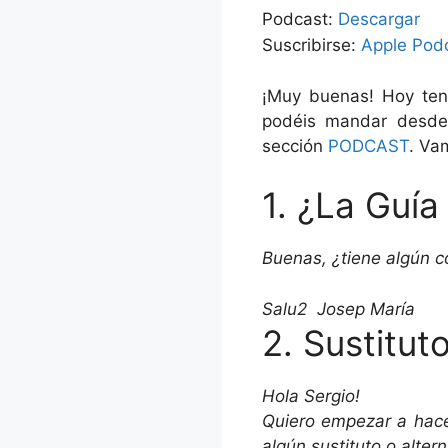
Podcast:
Descargar
Suscribirse:
Apple Pod
¡Muy buenas! Hoy ten
podéis mandar desde
sección
PODCAST
. Va
1. ¿La Guía
Buenas, ¿tiene algún c
Salu2 Josep María
2. Sustitu
Hola Sergio!
Quiero empezar a hace
algún sustituto o alter