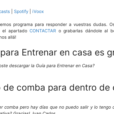
casts
|
Spotify
|
iVoox
emos programa para responder a vuestras dudas. O
 el apartado
CONTACTAR
o grabarlas dándole al b
mos allá!
 para Entrenar en casa es g
oste descargar la Guía para Entrenar en Casa?
to de comba para dentro de
r comba pero hay días que no puedo salir y lo tengo 
nativa?
Gracias! Juan Carlos