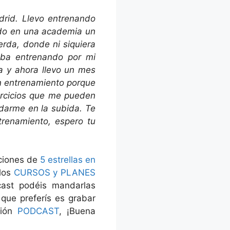
rid. Llevo entrenando
ndo en una academia un
rda, donde ni siquiera
aba entrenando por mi
a y ahora llevo un mes
en entrenamiento porque
ercicios que me pueden
udarme en la subida. Te
renamiento, espero tu
aciones de
5 estrellas en
 los
CURSOS y PLANES
cast podéis mandarlas
 que preferís es grabar
ción
PODCAST
, ¡Buena