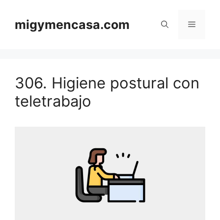
Saltar
al
migymencasa.com
Menú
contenido
306. Higiene postural con
teletrabajo