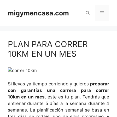
Saltar
al
migymencasa.com
Menú
contenido
PLAN PARA CORRER
10KM EN UN MES
Si llevas ya tiempo corriendo y quieres
preparar
con garantías una carrera para correr
10km en un mes
, este es tu plan. Tendrás que
entrenar durante 5 días a la semana durante 4
semanas. La planificación semanal se basa en
tres días de rodaje, uno de ellos progresivo, y