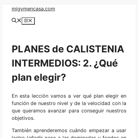
Saltar
migymencasa.com
al
Menú
contenido
PLANES de CALISTENIA
INTERMEDIOS: 2. ¿Qué
plan elegir?
En esta lección vamos a ver qué plan elegir en
función de nuestro nivel y de la velocidad con la
que queramos avanzar para conseguir nuestros
objetivos.
También aprenderemos cuándo empezar a usar
lastre (añadir peso a las dominadas y fondos en