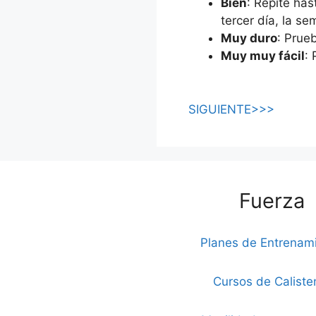
Bien
: Repite ha
tercer día, la s
Muy duro
: Prue
Muy muy fácil
:
SIGUIENTE>>>
Fuerza
Planes de Entrenam
Cursos de Caliste