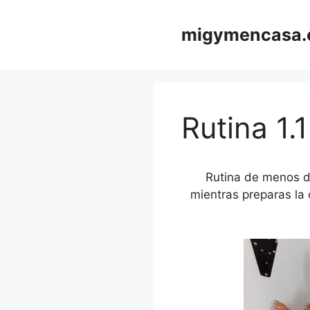
Saltar
al
migymencasa
contenido
Rutina 1.1
Rutina de menos de
mientras preparas la 