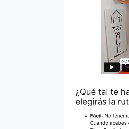
¿Qué tal te h
elegirás la ru
Fácil
: No tenemo
Cuando acabes el