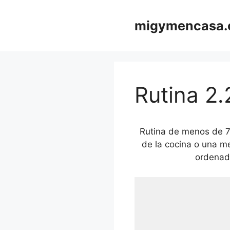
Saltar
al
migymencasa
contenido
Rutina 2.
Rutina de menos de 7 
de la cocina o una me
ordenado