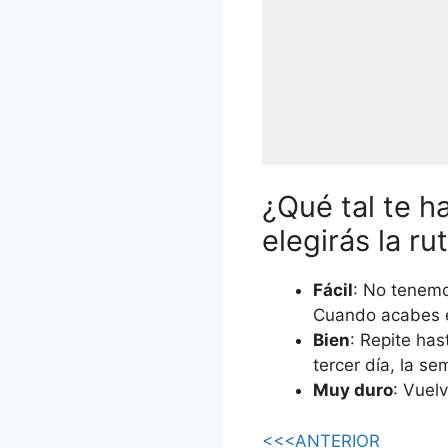
¿Qué tal te h
elegirás la ru
Fácil
: No tenemo
Cuando acabes el
Bien
: Repite ha
tercer día, la s
Muy duro
: Vuel
<<<ANTERIOR