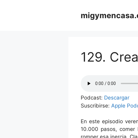
Saltar
al
migymencasa
contenido
129. Crea
Podcast:
Descargar
Suscribirse:
Apple Pod
En este episodio vere
10.000 pasos, comer b
romper esa inercia. Cl