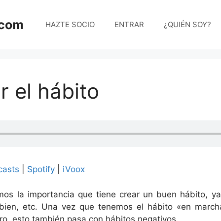
.com
HAZTE SOCIO
ENTRAR
¿QUIÉN SOY?
r el hábito
casts
|
Spotify
|
iVoox
mos la importancia que tiene crear un buen hábito, ya
ien, etc. Una vez que tenemos el hábito «en marcha
aro, esto también pasa con hábitos negativos.