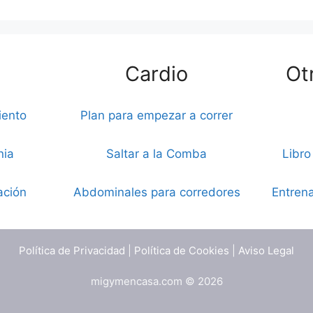
Cardio
Ot
iento
Plan para empezar a correr
nia
Saltar a la Comba
Libro
ación
Abdominales para corredores
Entrena
Política de Privacidad
|
Política de Cookies
|
Aviso Legal
migymencasa.com © 2026