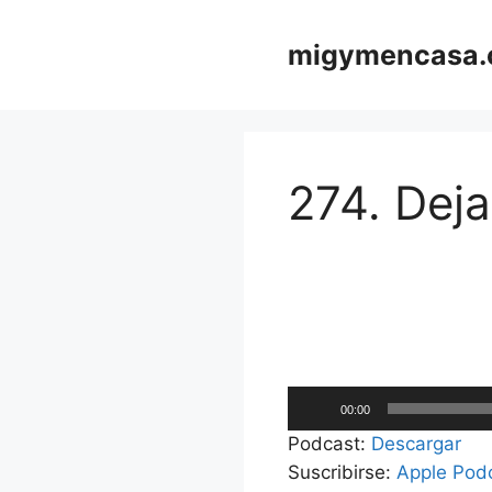
Saltar
al
migymencasa
contenido
274. Deja
Reproductor
00:00
de
Podcast:
Descargar
audio
Suscribirse:
Apple Pod