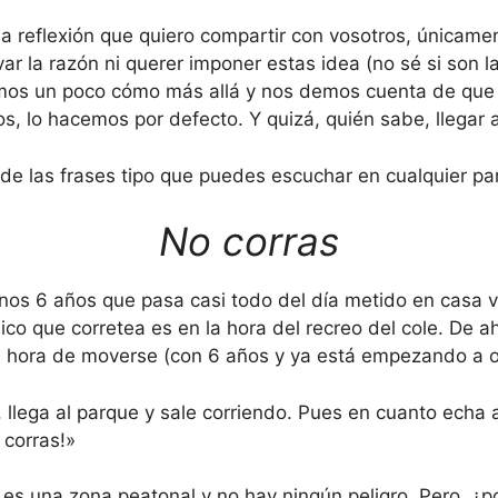
una reflexión que quiero compartir con vosotros, únicame
evar la razón ni querer imponer estas idea (no sé si son 
os un poco cómo más allá y nos demos cuenta de que
s, lo hacemos por defecto. Y quizá, quién sabe, llegar 
 de las frases tipo que puedes escuchar en cualquier pa
No corras
nos 6 años que pasa casi todo del día metido en casa v
nico que corretea es en la hora del recreo del cole. De ah
la hora de moverse (con 6 años y ya está empezando a o
e, llega al parque y sale corriendo. Pues en cuanto echa 
 corras!»
es una zona peatonal y no hay ningún peligro. Pero, ¿po