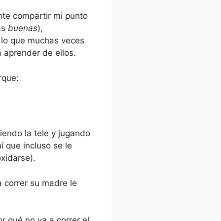
flecha
nte compartir mi punto
arriba/abajo
las
buenas
),
para
 lo que muchas veces
aumentar
a aprender de ellos.
o
disminuir
rque:
el
volumen.
iendo la tele y jugando
í que incluso se le
xidarse).
a correr su madre le
r qué no va a correr el