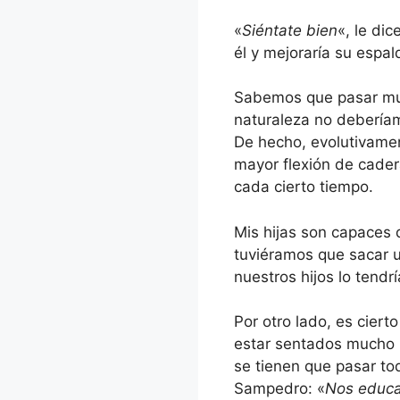
«
Siéntate bien
«, le di
él y mejoraría su espa
Sabemos que pasar muc
naturaleza no debería
De hecho, evolutivame
mayor flexión de cade
cada cierto tiempo.
Mis hijas son capaces de
tuviéramos que sacar u
nuestros hijos lo tend
Por otro lado, es cie
estar sentados mucho 
se tienen que pasar to
Sampedro: «
Nos educa