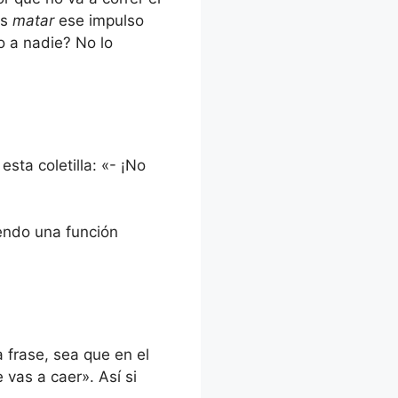
as
matar
ese impulso
o a nadie? No lo
sta coletilla: «- ¡No
iendo una función
 frase, sea que en el
vas a caer». Así si