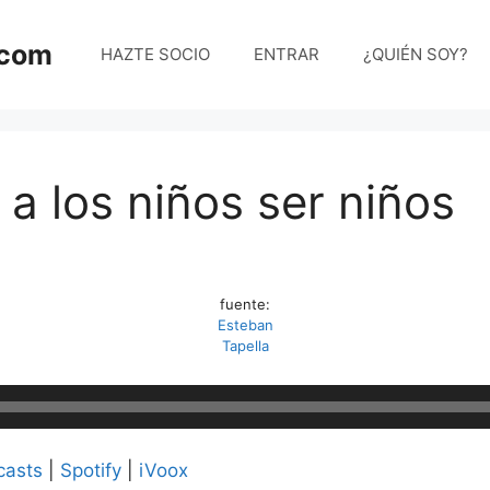
.com
HAZTE SOCIO
ENTRAR
¿QUIÉN SOY?
 a los niños ser niños
fuente:
Esteban
Tapella
casts
|
Spotify
|
iVoox