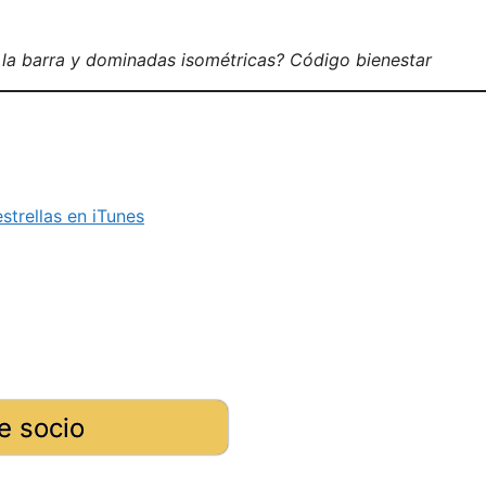
 la barra y dominadas isométricas? Código bienestar
strellas en iTunes
e socio