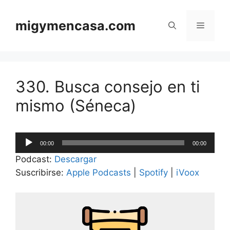
Saltar
al
migymencasa.com
Menú
contenido
330. Busca consejo en ti
mismo (Séneca)
Reproductor
00:00
00:00
de
Podcast:
Descargar
audio
Suscribirse:
Apple Podcasts
|
Spotify
|
iVoox