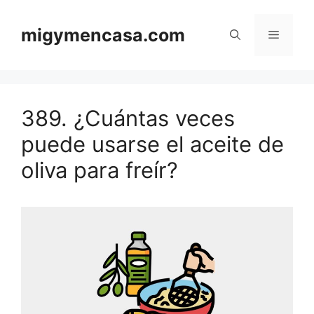
Saltar
al
migymencasa.com
Menú
contenido
389. ¿Cuántas veces
puede usarse el aceite de
oliva para freír?