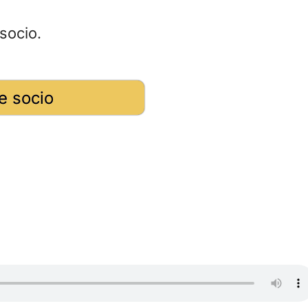
socio.
e socio