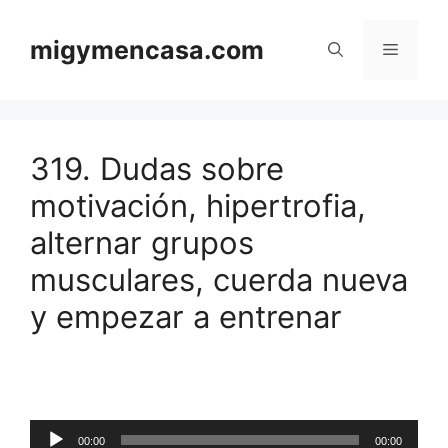
Saltar
al
migymencasa.com
Menú
contenido
319. Dudas sobre
motivación, hipertrofia,
alternar grupos
musculares, cuerda nueva
y empezar a entrenar
Reproductor
00:00
00:00