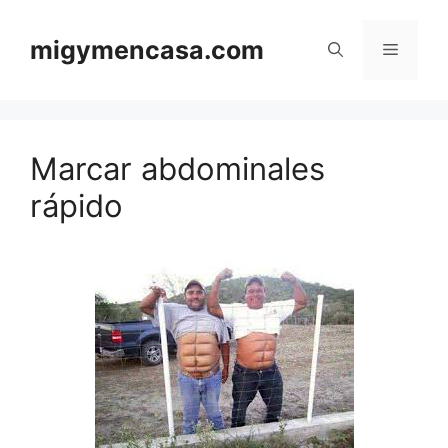
Saltar
al
migymencasa.com
Menú
contenido
Marcar abdominales
rápido