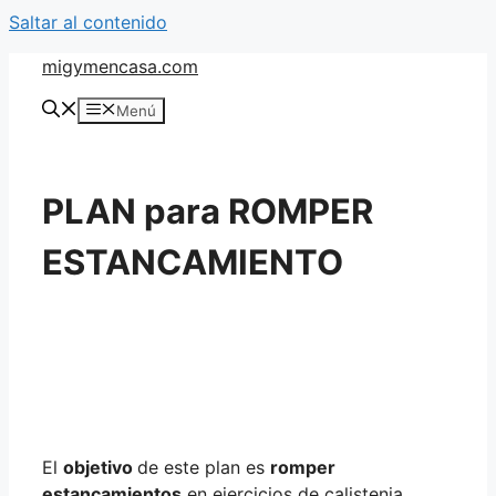
Saltar al contenido
migymencasa.com
Menú
PLAN para ROMPER
ESTANCAMIENTO
El
objetivo
de este plan es
romper
estancamientos
en ejercicios de calistenia