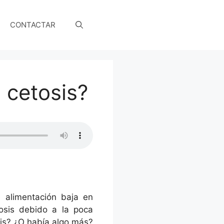
CONTACTAR
 cetosis?
 alimentación baja en
tosis debido a la poca
sis? ¿O había algo más?