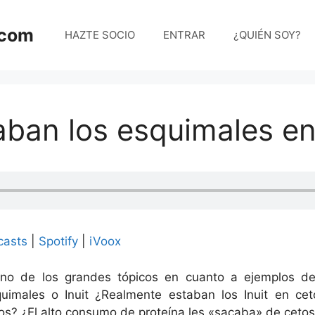
.com
HAZTE SOCIO
ENTRAR
¿QUIÉN SOY?
aban los esquimales en
casts
|
Spotify
|
iVoox
no de los grandes tópicos en cuanto a ejemplos de
quimales o Inuit ¿Realmente estaban los Inuit en ce
os? ¿El alto consumo de proteína les «sacaba» de ceto