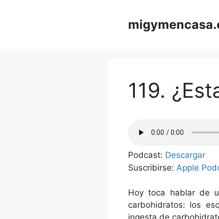
Saltar
al
migymencasa
contenido
119. ¿Est
Podcast:
Descargar
Suscribirse:
Apple Pod
Hoy toca hablar de u
carbohidratos: los es
ingesta de carbohidrat