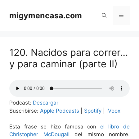
Saltar
al
migymencasa.com
Menú
contenido
120. Nacidos para correr…
y para caminar (parte II)
Podcast:
Descargar
Suscribirse:
Apple Podcasts
|
Spotify
|
iVoox
Esta frase se hizo famosa con
el libro de
Christopher McDougall
del mismo nombre.