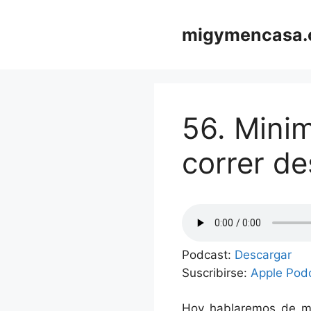
Saltar
al
migymencasa
contenido
56. Minim
correr d
Podcast:
Descargar
Suscribirse:
Apple Pod
Hoy hablaremos de mi