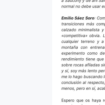
a Saucony y de ahí Sa
normal no debe usar e
Emilio Sáez Soro
:
Como
transiciones más com
calzado minimalista 
«competitiva» obvia.
cualquier terreno y 
montaña con entrena
experimento como de
rendimiento tiene que
sobre rocas afiladas s
y sí, soy más lento pe
me lo hago buscando lo
conclusión al respecto
menos, pero en sí, acab
Espero que os haya re