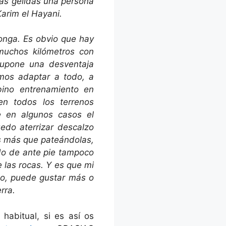
as gélidas una persona
arim el Hayani.
ponga. Es obvio que hay
muchos kilómetros con
supone una desventaja
mos adaptar a todo, a
bino entrenamiento en
n todos los terrenos
 en algunos casos el
edo aterrizar descalzo
as más que pateándolas,
ndo de ante pie tampoco
 las rocas. Y es que mi
ndo, puede gustar más o
rra.
habitual, si es así os