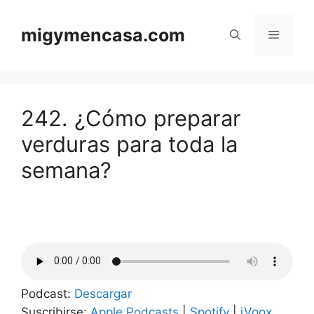
Saltar
al
migymencasa.com
Menú
contenido
242. ¿Cómo preparar
verduras para toda la
semana?
Podcast:
Descargar
Suscribirse:
Apple Podcasts
|
Spotify
|
iVoox