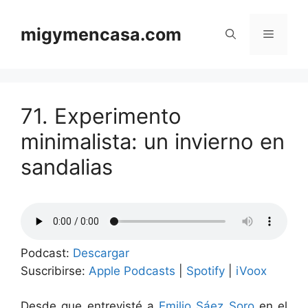
Saltar
al
migymencasa.com
Menú
contenido
71. Experimento
minimalista: un invierno en
sandalias
Podcast:
Descargar
Suscribirse:
Apple Podcasts
|
Spotify
|
iVoox
Desde que entrevisté a
Emilio Sáez Soro
en el