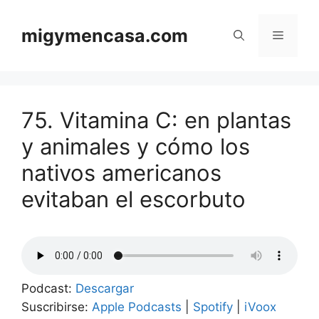
Saltar
al
migymencasa.com
Menú
contenido
75. Vitamina C: en plantas
y animales y cómo los
nativos americanos
evitaban el escorbuto
Podcast:
Descargar
Suscribirse:
Apple Podcasts
|
Spotify
|
iVoox