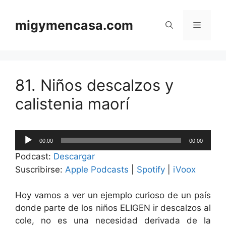
Saltar
al
migymencasa.com
Menú
contenido
81. Niños descalzos y
calistenia maorí
Reproductor
00:00
00:00
de
Podcast:
Descargar
audio
Suscribirse:
Apple Podcasts
|
Spotify
|
iVoox
Hoy vamos a ver un ejemplo curioso de un país
donde parte de los niños ELIGEN ir descalzos al
cole, no es una necesidad derivada de la