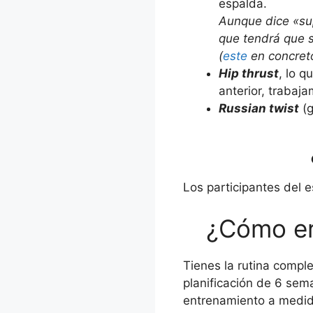
espalda.
Aunque dice «su
que tendrá que s
(
este
en concret
Hip thrust
, lo q
anterior, trabaj
Russian twist
(g
Los participantes del e
¿Cómo er
Tienes la rutina compl
planificación de 6 sem
entrenamiento a medi