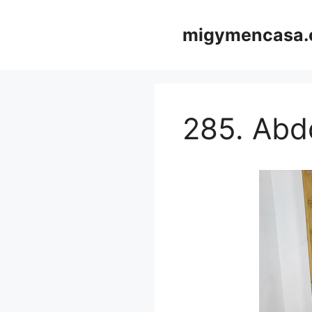
Saltar
al
migymencasa
contenido
285. Abd