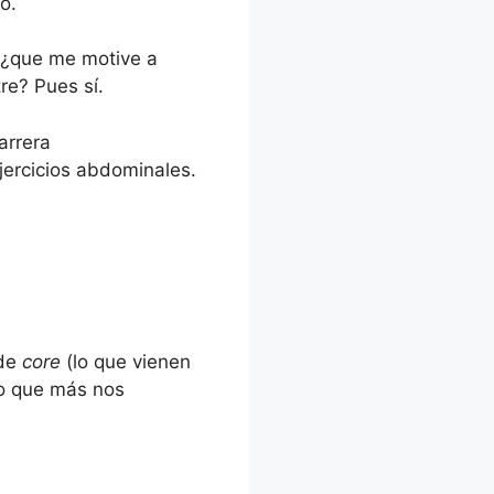
o.
el
volumen.
? ¿que me motive a
re? Pues sí.
arrera
jercicios abdominales.
 de
core
(lo que vienen
lo que más nos