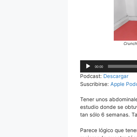
Crunc
Reproductor
00:00
de
Podcast:
Descargar
audio
Suscribirse:
Apple Pod
Tener unos abdominale
estudio donde se obtuv
tan sólo 6 semanas. Ta
Parece lógico que ten