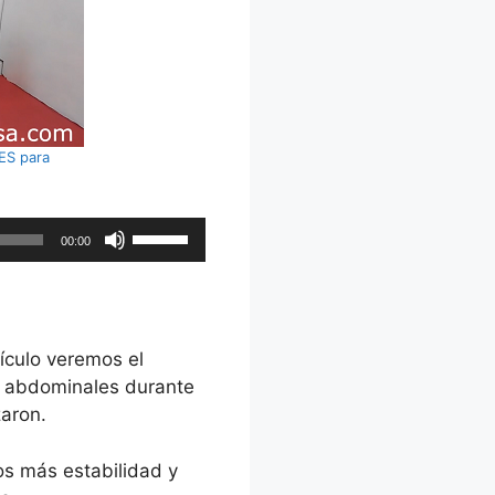
S para
Utiliza
00:00
las
teclas
de
flecha
tículo veremos el
arriba/abajo
e abdominales durante
para
zaron.
aumentar
o
os más estabilidad y
disminuir