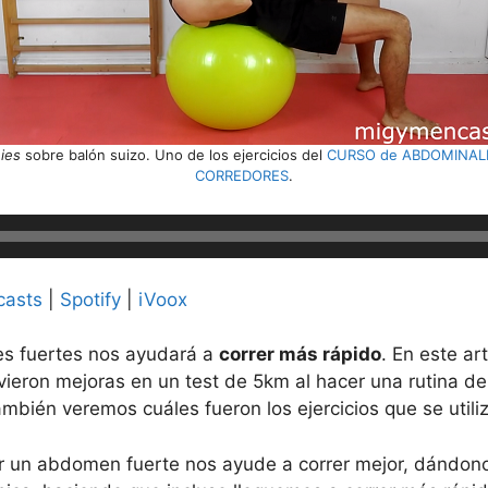
hies
sobre balón suizo. Uno de los ejercicios del
CURSO de ABDOMINALE
CORREDORES
.
casts
|
Spotify
|
iVoox
s fuertes nos ayudará a
correr más rápido
. En este ar
ieron mejoras en un test de 5km al hacer una rutina d
mbién veremos cuáles fueron los ejercicios que se utili
er un abdomen fuerte nos ayude a correr mejor, dándon