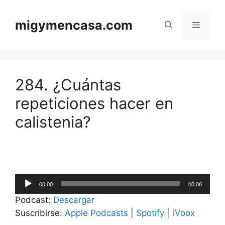
Saltar
al
migymencasa.com
Menú
contenido
284. ¿Cuántas
repeticiones hacer en
calistenia?
Reproductor
00:00
00:00
de
Podcast:
Descargar
audio
Suscribirse:
Apple Podcasts
|
Spotify
|
iVoox