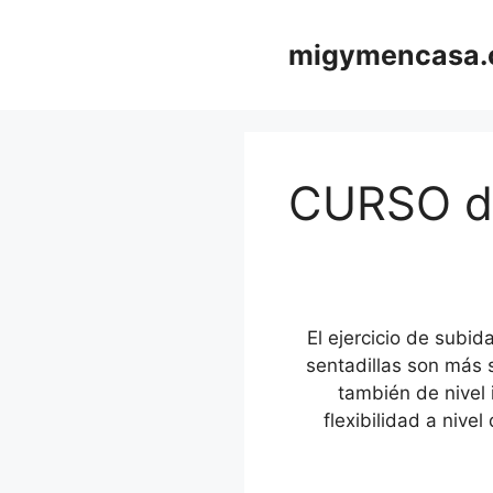
Saltar
al
migymencasa
contenido
CURSO d
El ejercicio de subid
sentadillas son más s
también de nivel
flexibilidad a nive