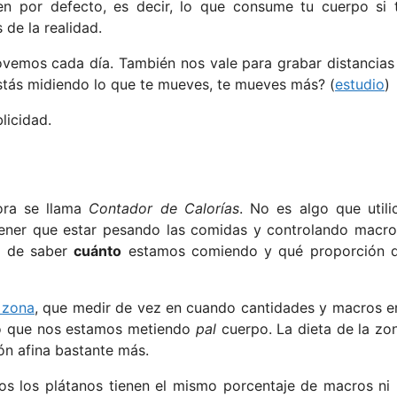
n por defecto, es decir, lo que consume tu cuerpo si 
de la realidad.
ovemos cada día. También nos vale para grabar distancias
 estás midiendo lo que te mueves, te mueves más? (
estudio
)
licidad.
ora se llama
Contador de Calorías
. No es algo que utili
ener que estar pesando las comidas y controlando macro
ra de saber
cuánto
estamos comiendo y qué proporción 
a zona
, que medir de vez en cuando cantidades y macros e
 lo que nos estamos metiendo
pal
cuerpo. La dieta de la zo
ión afina bastante más.
os los plátanos tienen el mismo porcentaje de macros ni 