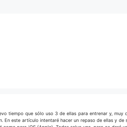
evo tiempo que sólo uso 3 de ellas para entrenar y, muy 
. En este artículo intentaré hacer un repaso de ellas y de 
id como para iOS (Apple). Todas salvo una, pero os daré u