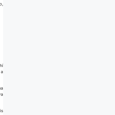
o,
hí
 a
na
va
is