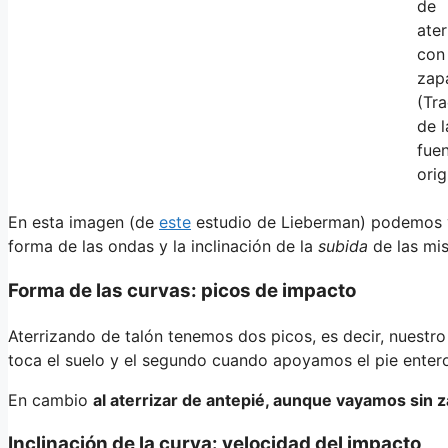
de
ater
con 
zapa
(Tr
de l
fue
orig
En esta imagen (de
este
estudio de Lieberman) podemos ve
forma de las ondas y la inclinación de la
subida
de las mi
Forma de las curvas: picos de impacto
Aterrizando de talón tenemos dos picos, es decir, nuestr
toca el suelo y el segundo cuando apoyamos el pie enter
En cambio
al aterrizar de antepié, aunque vayamos sin z
Inclinación de la curva: velocidad del impacto