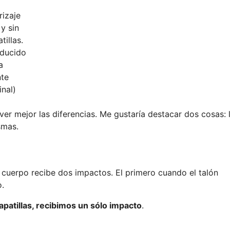
rizaje
y sin
tillas.
aducido
a
nte
inal)
r mejor las diferencias. Me gustaría destacar dos cosas: 
smas.
o cuerpo recibe dos impactos. El primero cuando el talón
o.
apatillas, recibimos un sólo impacto
.