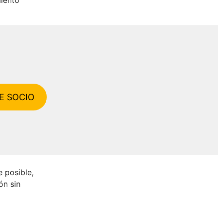
E SOCIO
e posible,
ón sin